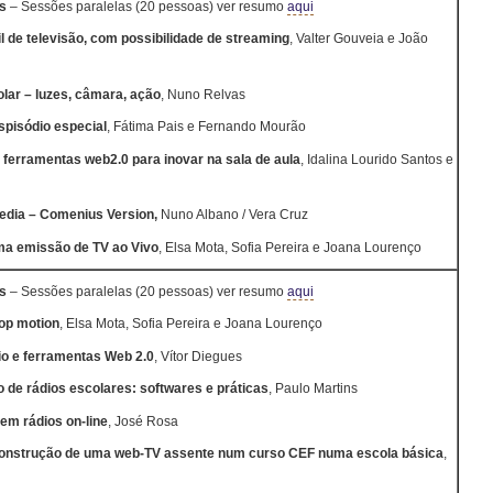
s
– Sessões paralelas (20 pessoas)
ver resumo
aqui
il de televisão, com possibilidade de streaming
, Valter Gouveia e João
lar – luzes, câmara, ação
, Nuno Relvas
spisódio especial
, Fátima Pais e Fernando Mourão
 ferramentas web2.0 para inovar na sala de aula
, Idalina Lourido Santos e
ia – Comenius Version,
Nuno Albano / Vera Cruz
a emissão de TV ao Vivo
, Elsa Mota, Sofia Pereira e Joana Lourenço
s
– Sessões paralelas (20 pessoas) ver resumo
aqui
op motion
, Elsa Mota,
Sofia Pereira e Joana Lourenço
io e ferramentas Web 2.0
, Vítor Diegues
 de rádios escolares: softwares e práticas
, Paulo Martins
em rádios on-line
, José Rosa
onstrução de uma web-TV assente num curso CEF numa escola básica
,