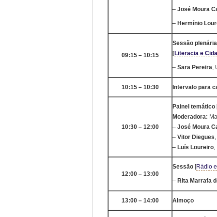
–
José Moura C
–
Hermínio Lour
Sessão plenária
[
Literacia e Ci
09:15 – 10:15
–
Sara Pereira
,
10:15 – 10:30
Intervalo para c
Painel temático 
Moderadora:
Mar
10:30 – 12:00
–
José Moura C
–
Vitor Diegues
–
Luís Loureiro
,
Sessão
[
Rádio e
12:00 – 13:00
–
Rita Marrafa 
13:00 – 14:00
Almoço