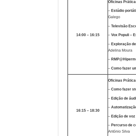
Oficinas
Prática
–
Estúdio portát
Galego
–
Televisão Esco
14:00 – 16:15
–
Vox Populi – E
–
Exploração de
Adelina Moura
–
RMP@Hipermed
–
Como fazer um
Oficinas
Prática
–
Como fazer st
–
Edição de áud
–
Automatização
16:15 – 18:30
–
Edição de voz 
–
Percurso de c
António Silva