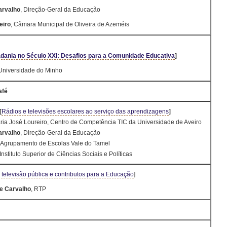
arvalho
, Direção-Geral da Educação
eiro
, Câmara Municipal de Oliveira de Azeméis
dadania no Século XXI: Desafios para a Comunidade Educativ
a
]
Universidade do Minho
afé
[
Rádios e televisões escolares ao serviço das aprendizagens
]
ia José Loureiro, Centro de Competência TIC da Universidade de Aveiro
arvalho
, Direção-Geral da Educação
, Agrupamento de Escolas Vale do Tamel
Instituto Superior de Ciências Sociais e Políticas
 televisão pública e contributos para a Educação
]
de Carvalho
, RTP