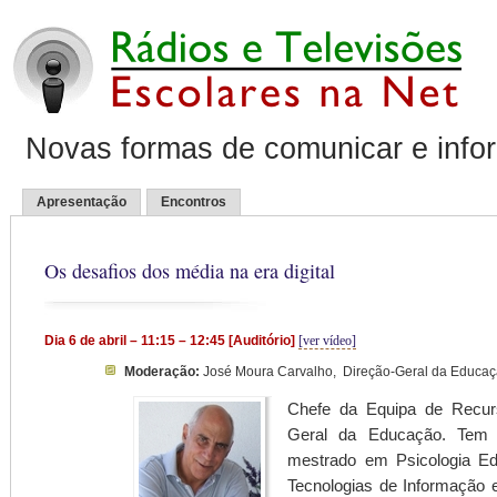
Novas formas de comunicar e info
Apresentação
Encontros
Os desafios dos média na era digital
Dia 6 de abril – 11:15 – 12:45 [Auditório]
[ver vídeo]
Moderação:
José Moura Carvalho,
Direção-Geral da Educa
Chefe da Equipa de Recurs
Geral da Educação. Tem l
mestrado em Psicologia Edu
Tecnologias de Informação