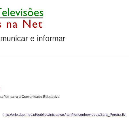
municar e informar
]
esafios para a Comunidade Educativa
http://erte.dge.mec.pt/publico/iniciativas/rten/iiencontro/videos/Sara_Pereira.flv