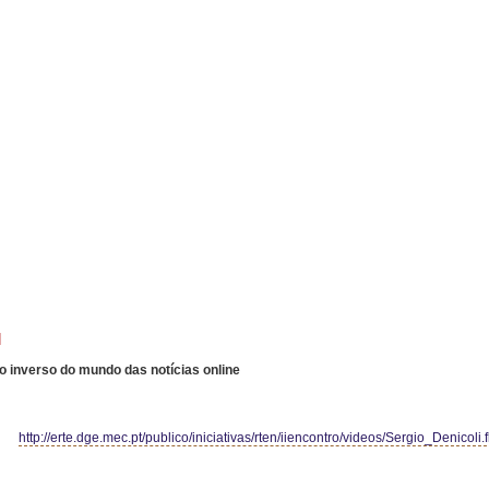
]
o inverso do mundo das notícias online
http://erte.dge.mec.pt/publico/iniciativas/rten/iiencontro/videos/Sergio_Denicoli.f